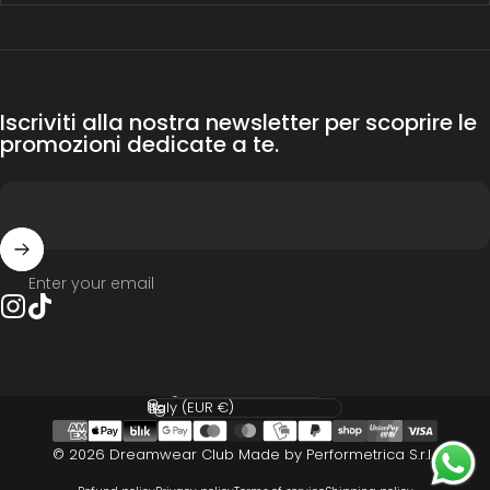
Iscriviti alla nostra newsletter per scoprire le
promozioni dedicate a te.
Enter your email
Instagram
TikTok
Language
Country/region
© 2026 Dreamwear Club Made by Performetrica S.r.l.