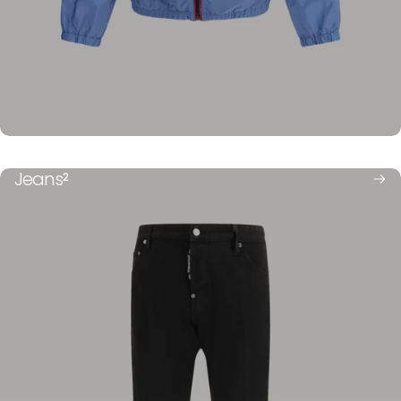
Infradito
Intimo
Jeans
2