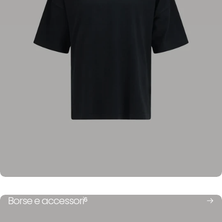
Beauty case
Borse
Borse e accessori
6