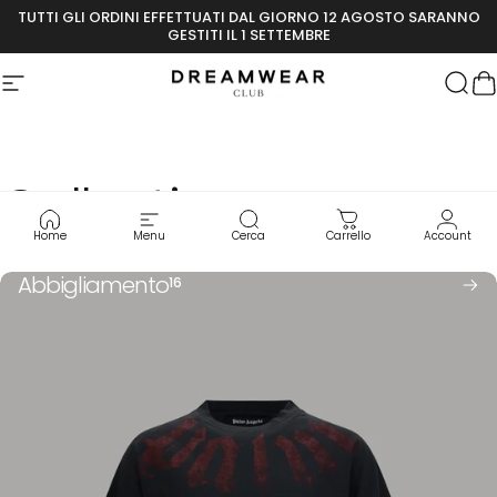
Skip to content
TUTTI GLI ORDINI EFFETTUATI DAL GIORNO 12 AGOSTO SARANNO
GESTITI IL 1 SETTEMBRE
Site navigation
Dreamwear Club
Sear
C
Collections
Home
Menu
Cerca
Carrello
Account
Abbigliamento
16