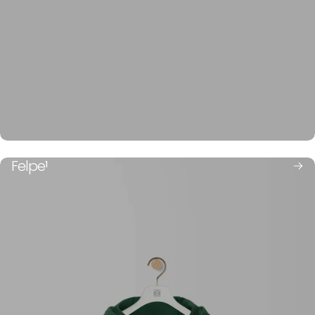
Cravatte
Felpe
1