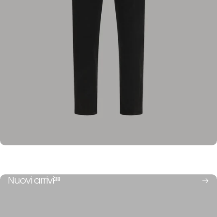
Joggers
Maglie
Marsupio
Mocassini
Nuovi arrivi
38