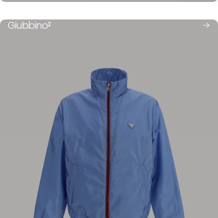
Giacca
Gilet
Giubbino
2