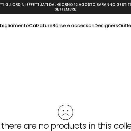
TI GLI ORDINI EFFETTUATI DAL GIORNO 12 AGOSTO SARANNO GESTITI 
SETTEMBRE
bigliamento
Calzature
Borse e accessori
Designers
Outle
Abbigliamento
Calzature
Borse e accessori
Designers
Outlet
 there are no products in this coll