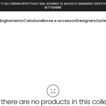
TI GLI ORDINI EFFETTUATI DAL GIORNO 12 AGOSTO SARANNO GESTITI 
SETTEMBRE
bigliamento
Calzature
Borse e accessori
Designers
Outle
Abbigliamento
Calzature
Borse e accessori
Designers
Outlet
 there are no products in this coll