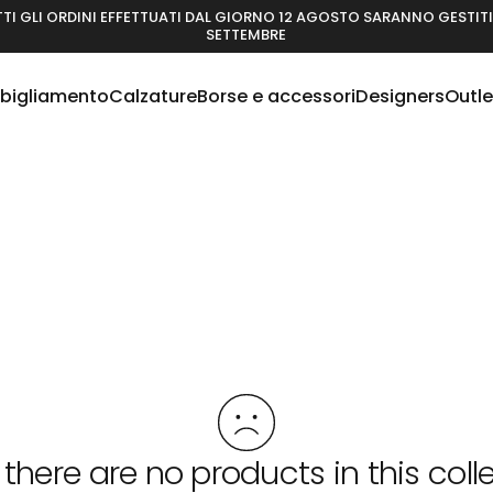
TI GLI ORDINI EFFETTUATI DAL GIORNO 12 AGOSTO SARANNO GESTITI 
SETTEMBRE
bigliamento
Calzature
Borse e accessori
Designers
Outle
Abbigliamento
Calzature
Borse e accessori
Designers
Outlet
 there are no products in this coll