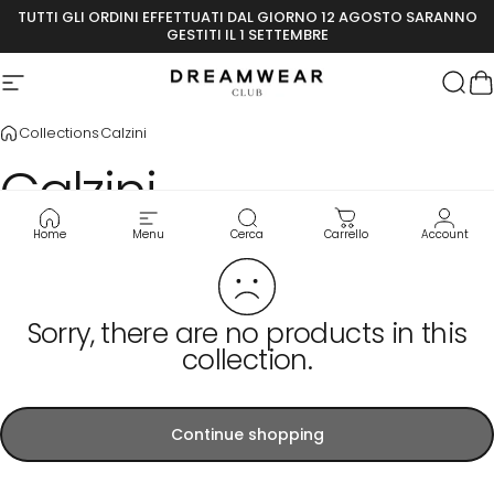
Skip to content
TUTTI GLI ORDINI EFFETTUATI DAL GIORNO 12 AGOSTO SARANNO
GESTITI IL 1 SETTEMBRE
Site navigation
Dreamwear Club
Sear
C
Collections
Calzini
Calzini
Home
Menu
Cerca
Carrello
Account
Sorry, there are no products in this
collection.
Continue shopping